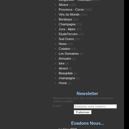
Alsace
(139)
Provence - Corse
(103)
Vins du Monde
(102)
Bordeaux
(96)
Champagne
(79)
Jura - Alpes
(57)
EtudeTerroirs
(29)
Sud Ouest
(24)
News
(22)
Cotation
(14)
Les Domaines
(9)
Annuaire
(4)
loire
(4)
alsace
(2)
Beaujolais
(1)
champagne
(1)
rhone
(1)
Newsletter
Abonnez-vous pour être averti des nouveaux
articles publiés.
Email
Evadons Nous...