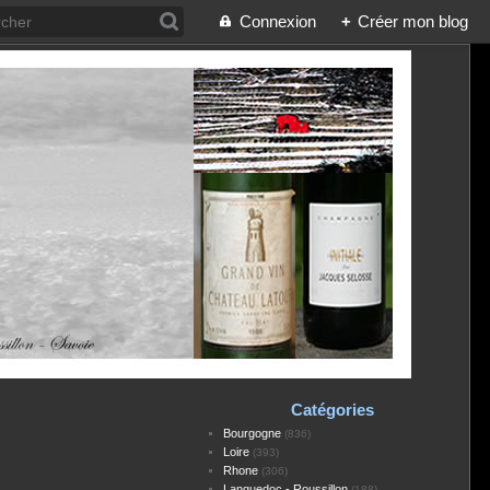
Connexion
+
Créer mon blog
Catégories
Bourgogne
(836)
Loire
(393)
Rhone
(306)
Languedoc - Roussillon
(188)