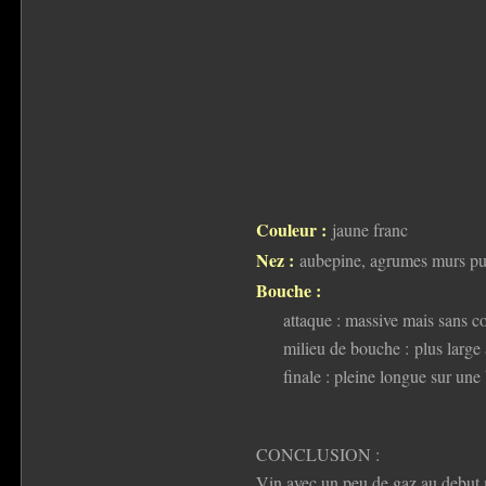
Couleur :
jaune franc
Nez :
aubepine, agrumes murs pu
Bouche :
attaque : massive mais sans co
milieu de bouche : plus large 
finale : pleine longue sur une
CONCLUSION :
Vin avec un peu de gaz au debut 