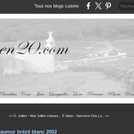
Tous nos blogs cuisine
<< O. Jullien - Mas Jullien coteaux...
E Vatan - Sancerre Clos La... >>
Saumur brézé blanc 2002