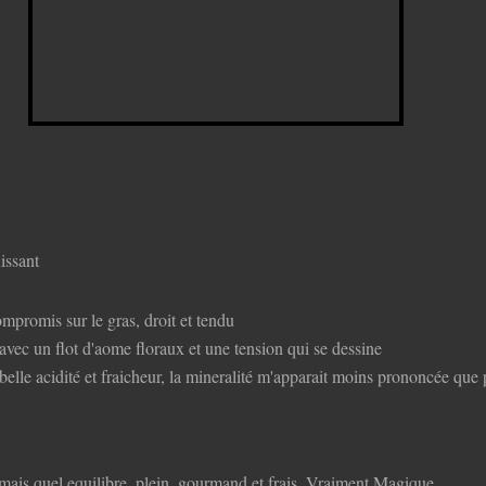
issant
mpromis sur le gras, droit et tendu
avec un flot d'aome floraux et une tension qui se dessine
 belle acidité et fraicheur, la mineralité m'apparait moins prononcée qu
mais quel equilibre, plein, gourmand et frais. Vraiment Magique