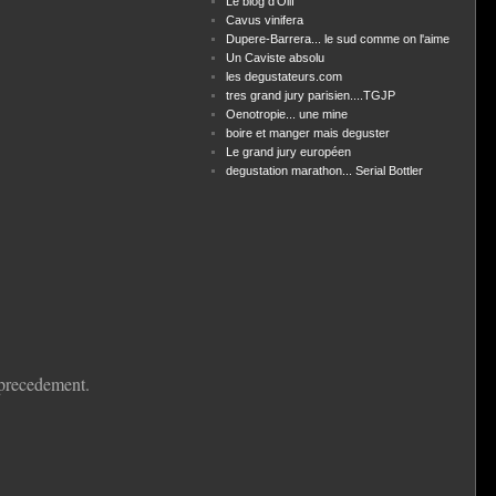
Le blog d'Olif
Cavus vinifera
Dupere-Barrera... le sud comme on l'aime
Un Caviste absolu
les degustateurs.com
tres grand jury parisien....TGJP
Oenotropie... une mine
boire et manger mais deguster
Le grand jury européen
degustation marathon... Serial Bottler
e precedement.