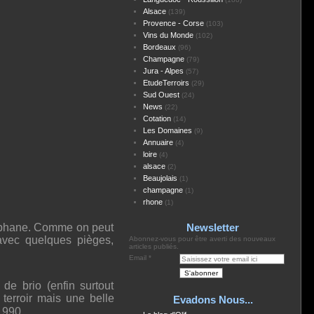
Alsace
(139)
Provence - Corse
(103)
Vins du Monde
(102)
Bordeaux
(96)
Champagne
(79)
Jura - Alpes
(57)
EtudeTerroirs
(29)
Sud Ouest
(24)
News
(22)
Cotation
(14)
Les Domaines
(9)
Annuaire
(4)
loire
(4)
alsace
(2)
Beaujolais
(1)
champagne
(1)
rhone
(1)
téphane. Comme on peut
Newsletter
avec quelques pièges,
Abonnez-vous pour être averti des nouveaux
articles publiés.
Email
de brio (enfin surtout
 terroir mais une belle
Evadons Nous...
1990.