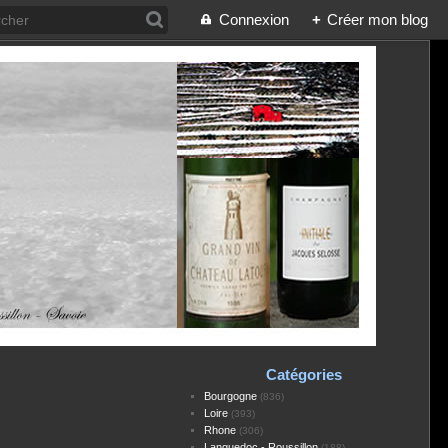
Connexion
+
Créer mon blog
Catégories
Bourgogne
(836)
Loire
(393)
Rhone
(306)
Languedoc - Roussillon
(188)