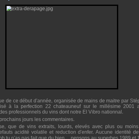
due de ce début d'année, organisée de mains de maitre par S
nisé à la perfection 22 chateauneuf sur le millésime 2001 
es professionnels du vins dont notre El Vibro nationnal.
prochains jours les commentaires.
e, que de vins extraits, lourds, elevés avec plus ou moins 
uts acidité volatile et reduction d'enfer. Aucune identité de
ob tu n'as pas fait que du bien.... pensons au superbes 1989 et 