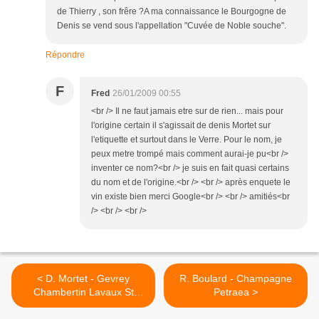
de Thierry , son frêre ?A ma connaissance le Bourgogne de
Denis se vend sous l'appellation "Cuvée de Noble souche".
Répondre
F
Fred
26/01/2009 00:55
<br /> Il ne faut jamais etre sur de rien... mais pour
l'origine certain il s'agissait de denis Mortet sur
l'etiquette et surtout dans le Verre. Pour le nom, je
peux metre trompé mais comment aurai-je pu<br />
inventer ce nom?<br /> je suis en fait quasi certains
du nom et de l'origine.<br /> <br /> après enquete le
vin existe bien merci Google<br /> <br /> amitiés<br
/> <br /> <br />
< D. Mortet - Gevrey
R. Boulard - Champagne
Chambertin Lavaux St
Petraea >
Jacques 1999