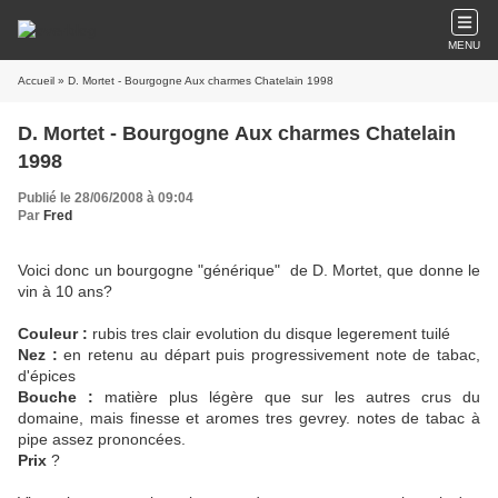
MENU
Accueil
» D. Mortet - Bourgogne Aux charmes Chatelain 1998
D. Mortet - Bourgogne Aux charmes Chatelain
1998
Publié le 28/06/2008 à 09:04
Par
Fred
Voici donc un bourgogne "générique" de D. Mortet, que donne le
vin à 10 ans?
Couleur :
rubis tres clair evolution du disque legerement tuilé
Nez :
en retenu au départ puis progressivement note de tabac,
d'épices
Bouche :
matière plus légère que sur les autres crus du
domaine, mais finesse et aromes tres gevrey. notes de tabac à
pipe assez prononcées.
Prix
?