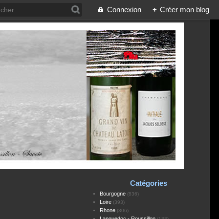
Connexion
+
Créer mon blog
Catégories
Bourgogne
(836)
Loire
(393)
Rhone
(306)
Languedoc - Roussillon
(188)