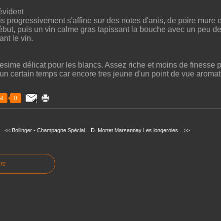
évident
s progressivement s'affine sur des notes d'anis, de poire mure e
ébut, puis un vin calme gras tapissant la bouche avec un peu de
nt le vin.
esime délicat pour les blancs. Assez riche et moins de finesse po
un certain temps car encore tres jeune d'un point de vue aroma
t
0
<< Bollinger - Champagne Spécial...
D. Mortet Marsannay Les longeroies... >>
re