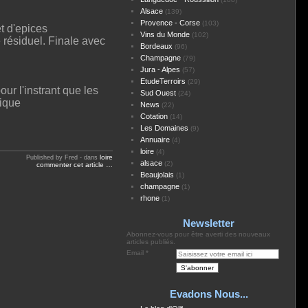
Alsace
(139)
Provence - Corse
(103)
t d'epices
Vins du Monde
(102)
 résiduel. Finale avec
Bordeaux
(96)
Champagne
(79)
Jura - Alpes
(57)
EtudeTerroirs
(29)
ur l'instrant que les
Sud Ouest
(24)
tique
News
(22)
Cotation
(14)
Les Domaines
(9)
Annuaire
(4)
loire
(4)
loire
Published by Fred
-
dans
alsace
(2)
commenter cet article
…
Beaujolais
(1)
champagne
(1)
rhone
(1)
Newsletter
Abonnez-vous pour être averti des nouveaux
articles publiés.
Email
Evadons Nous...