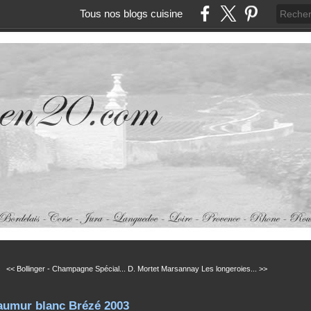
Tous nos blogs cuisine
<< Bollinger - Champagne Spécial...
D. Mortet Marsannay Les longeroies... >>
aumur blanc Brézé 2003