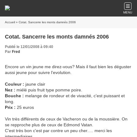
MENU
Accueil
» Cotat. Sancerre les monts damnés 2006
Cotat. Sancerre les monts damnés 2006
Publié le 12/01/2008 à 09:40
Par
Fred
Encore un vin jeune me direz-vous? Mais il faut bien les déguster
aussi jeune pour suivre l'evolution.
Couleur :
jaune clair
Nez :
miélé puis fruit type pomme poire.
Bouche :
melange de rondeur et de vivacité, c'est puissant et
long.
Prix :
25 euros
Vin très différents de ceux de Vacheron ou de la moussière. On
se repproche plus de ceux de Edmond Vatan.
C'est très bon c'est par contre un peu cher..... merci les
intermediaires.