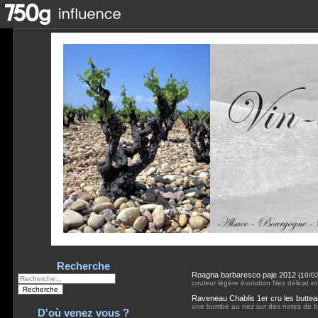
Recherche
Roagna barbaresco paje 2012
(
10/0
couleur légère évolution Nez délicat 
Raveneau Chablis 1er cru les butte
une bombe au nez sur des notes de bonb
D'où venez vous ?