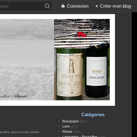
Connexion
+
Créer mon blog
Catégories
Bourgogne
(836)
Loire
(393)
Rhone
(306)
ilibre gras et acide parfait
Languedoc - Roussillon
(188)