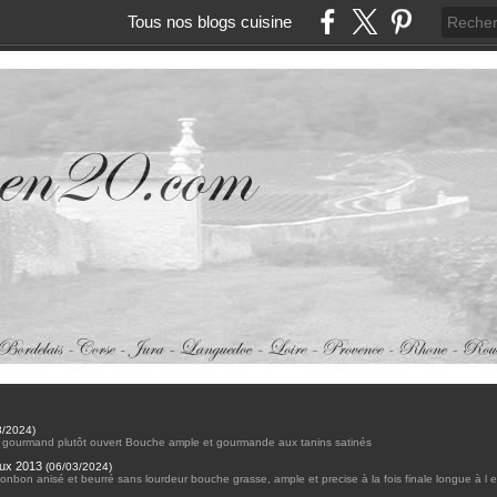
Tous nos blogs cuisine
3/2024
)
et gourmand plutôt ouvert Bouche ample et gourmande aux tanins satinés
aux 2013
(
06/03/2024
)
on anisé et beurré sans lourdeur bouche grasse, ample et precise à la fois finale longue à l equ