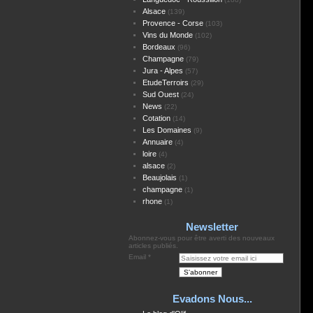
Alsace
(139)
Provence - Corse
(103)
Vins du Monde
(102)
Bordeaux
(96)
Champagne
(79)
Jura - Alpes
(57)
EtudeTerroirs
(29)
Sud Ouest
(24)
News
(22)
Cotation
(14)
Les Domaines
(9)
Annuaire
(4)
loire
(4)
alsace
(2)
Beaujolais
(1)
champagne
(1)
rhone
(1)
Newsletter
Abonnez-vous pour être averti des nouveaux
articles publiés.
Email
Evadons Nous...